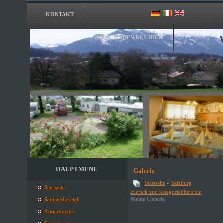
KONTAKT
WIR BEFINDEN UNS HIER
HAUPTMENU
Galerie
Startseite
»
Salzburg
Startseite
Zurück zur Kategorieübersicht
Meine Galerie
Sanitaerbereich
Appartments