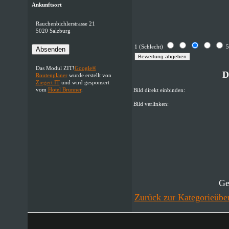
Ankunftsort
Rauchenbichlerstrasse 21
5020 Salzburg
1 (Schlecht)
5
Absenden
Das Modul ZIT!
Google®
D
Routenplaner
wurde erstellt von
Ziegert IT
und wird gesponsert
vom
Hotel Brunner
.
Bild direkt einbinden:
Bild verlinken:
Ge
Zurück zur Kategorieüber