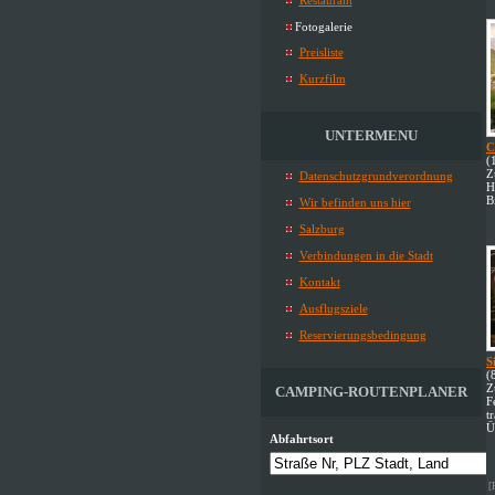
Restaurant
Fotogalerie
Preisliste
Kurzfilm
UNTERMENU
C
(
Z
Datenschutzgrundverordnung
H
B
Wir befinden uns hier
Salzburg
Verbindungen in die Stadt
Kontakt
Ausflugsziele
Reservierungsbedingung
S
(
Z
CAMPING-ROUTENPLANER
F
t
Ü
Abfahrtsort
[