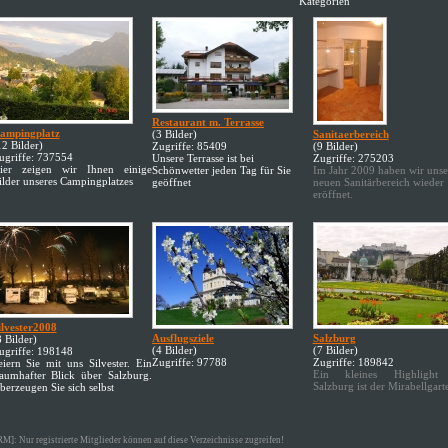
Kategorien
Restaurant m. Terrasse
ampingplatz
(3 Bilder)
Sanitaerbereich
12 Bilder)
Zugriffe: 85409
(9 Bilder)
ugriffe: 737554
Unsere Terrasse ist bei
Zugriffe: 275203
ier zeigen wir Ihnen einige
Schönwetter jeden Tag für Sie
Im Jahr 2009 haben wir unse
ilder unseres Campingplatzes
geöffnet
neuen Sanitärbereich wieder
eröffnet.
ilvester2008
Ausflugsziele
Salzburg
8 Bilder)
(4 Bilder)
(7 Bilder)
ugriffe: 198148
Zugriffe: 97788
Zugriffe: 189842
eiern Sie mit uns Silvester. Ein
Ein kleines Highlight
raumhafter Blick über Salzburg.
Salzburg ist der Mirabellgart
berzeugen Sie sich selbst
RM]: Nur registrierte Mitglieder können auf diese Verzeichnisse zugreifen!