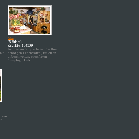
Shop
(5 Bilder)
Zugriffe: 154339
In unserem Shop erhalten Sie Ihre
ren
benötigen Lebensmittel, für einen
unbeschwerten, stressfreien
Campingurlaub
 von
en.